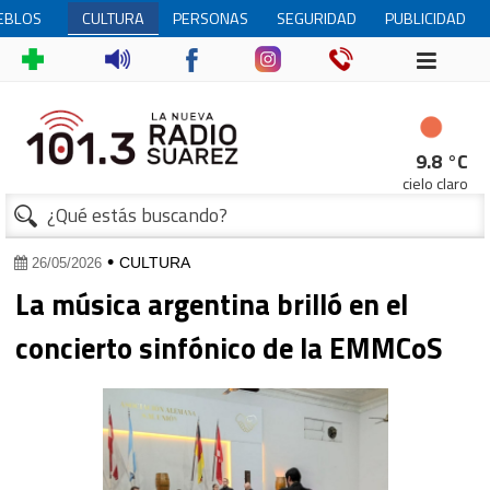
EBLOS
CULTURA
PERSONAS
SEGURIDAD
PUBLICIDAD
EMANES
MAYORES
1
9.8 °C
cielo claro
•
CULTURA
26/05/2026
La música argentina brilló en el
concierto sinfónico de la EMMCoS