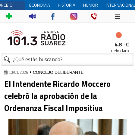
ONCEJO
ECONOMIA
HISTORIA
HUMOR
INTERNACIONA
ELIBERANTE
1
4.8 °C
cielo claro
•
CONCEJO DELIBERANTE
13/01/2026
El Intendente Ricardo Moccero
celebró la aprobación de la
Ordenanza Fiscal Impositiva