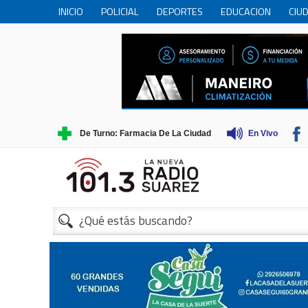
INICIO
POLICIAL
DEPORTES
EDUCACION
CIU
PERSONAS MAYORES
CIENCIA
MUNICIPIO
COME
TRADICIONES
TURISMO
1
De Turno: Farmacia De La Ciudad
En Vivo