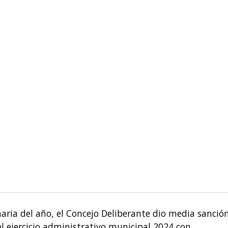
naria del año, el Concejo Deliberante dio media sanció
el ejercicio administrativo municipal 2024 con