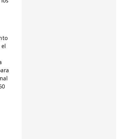
 los
anto
 el
a
para
nal
60