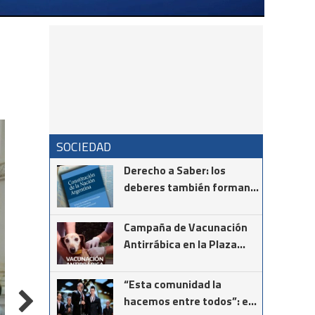
SOCIEDAD
Derecho a Saber: los
deberes también forman
parte de la Constitución
Campaña de Vacunación
Antirrábica en la Plaza
Tambor de Tacuarí
“Esta comunidad la
hacemos entre todos”: el