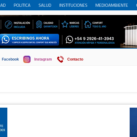
DAD
POLITICA
SALUD
INSTITUCIONES
MEDIOAMBIENTE
RCIO
REGION
SOCIEDAD
ECONOMIA
HISTORIA
HUMOR
Facebook
Instagram
Contacto