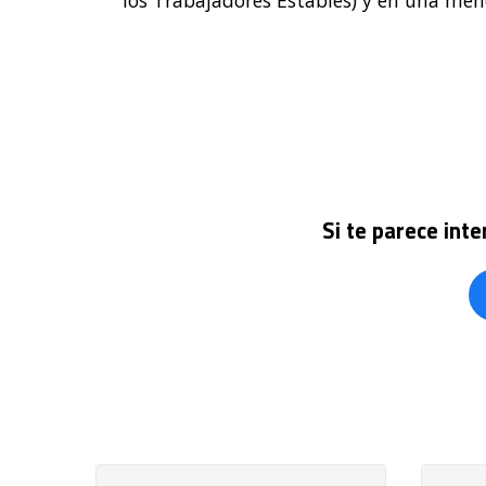
los Trabajadores Estables) y en una menor
Si te parece int