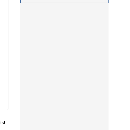
procedimientos llevados a
cabo durante los últimos
días por personal de las
distintas dependencias
del distrito
n a