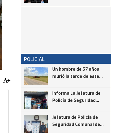
mensaje del intendente
Ricardo Moccero en la
Noche de Gala
POLICIAL
Un hombre de 57 años
murió la tarde de este
martes mientras realizaba
la instalación de cámaras
Informa La Jefatura de
de seguridad en el cruce
Policía de Seguridad
de las rutas provinciales
Comunal de Coronel
67 y 85
Suárez
Jefatura de Policía de
Seguridad Comunal de
Cnel Suárez informa los