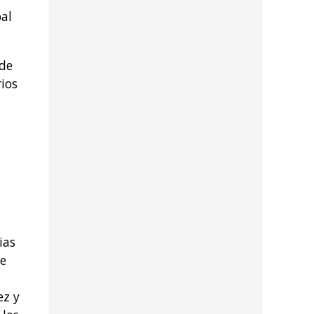
al
 de
ios
ias
de
ez y