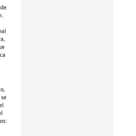
ede
n.
eal
ra,
ue
ica
o,
 se
el
el
os: