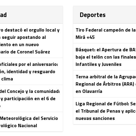
dad
Deportes
 destacó el orgullo local y
Tiro Federal campeón de l
a seguir apostando al
Mirá +45
iento en un nuevo
Básquet: el Apertura de B
sario de Coronel Suárez
baja el telón con las finale
ficiales por el aniversario:
Infantiles y Juveniles
ón, identidad y resguardo
Terna arbitral de la Agrupa
 clima
Regional de Árbitros (ARA) 
del Concejo y la comunidad:
en Olavarría
y participación en el 6 de
Liga Regional de Fútbol: S
o
el Tribunal de Penas y aplic
 Meteorológica del Servicio
nuevas sanciones
ológico Nacional