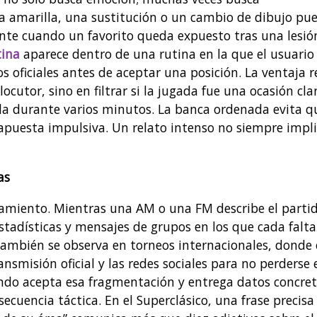
na amarilla, una sustitución o un cambio de dibujo pu
ente cuando un favorito queda expuesto tras una lesió
tina
aparece dentro de una rutina en la que el usuario
 oficiales antes de aceptar una posición. La ventaja r
ocutor, sino en filtrar si la jugada fue una ocasión cla
da durante varios minutos. La banca ordenada evita q
 apuesta impulsiva. Un relato intenso no siempre impl
as
slamiento. Mientras una AM o una FM describe el partid
 estadísticas y mensajes de grupos en los que cada falta
también se observa en torneos internacionales, donde 
ransmisión oficial y las redes sociales para no perderse 
ndo acepta esa fragmentación y entrega datos concret
ecuencia táctica. En el Superclásico, una frase precisa