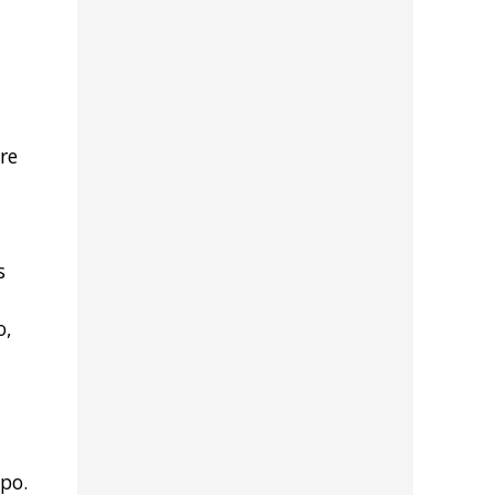
re
s
o,
po.