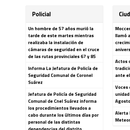
Policial
Ciu
Un hombre de 57 años murió la
Moccero
tarde de este martes mientras
llamó 
realizaba la instalación de
crecim
cámaras de seguridad en el cruce
aniver
de las rutas provinciales 67 y 85
Actos o
Informa La Jefatura de Policía de
tradici
Seguridad Comunal de Coronel
ante el
Suárez
Voces 
Jefatura de Policía de Seguridad
unidad 
Comunal de Cnel Suárez informa
Agost
los procedimientos llevados a
Alerta
cabo durante los últimos días por
Meteor
personal de las distintas
dependencias del distrito