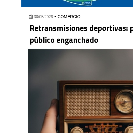
•
COMERCIO
30/05/2026
Retransmisiones deportivas: p
público enganchado