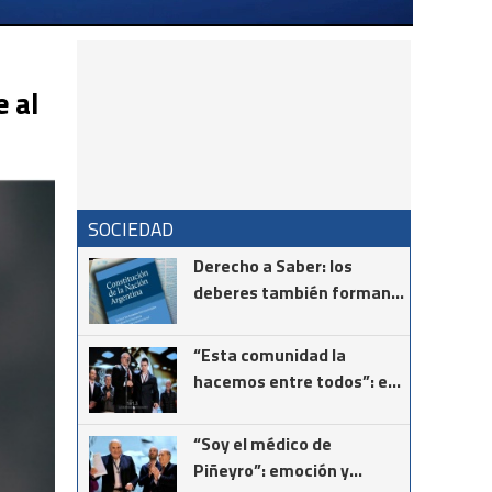
 al
SOCIEDAD
Derecho a Saber: los
deberes también forman
parte de la Constitución
“Esta comunidad la
hacemos entre todos”: el
mensaje del intendente
Ricardo Moccero en la
“Soy el médico de
Noche de Gala
Piñeyro”: emoción y