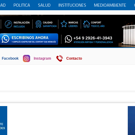
DAD
POLITICA
SALUD
INSTITUCIONES
MEDIOAMBIENTE
RCIO
REGION
SOCIEDAD
ECONOMIA
HISTORIA
HUMOR
Facebook
Instagram
Contacto