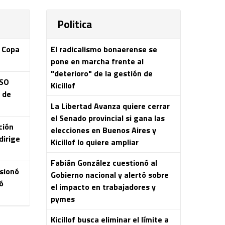
Politica
a Copa
El radicalismo bonaerense se
pone en marcha frente al
"deterioro" de la gestión de
ASO
Kicillof
s de
La Libertad Avanza quiere cerrar
el Senado provincial si gana las
ción
elecciones en Buenos Aires y
dirige
Kicillof lo quiere ampliar
Fabián González cuestionó al
esionó
Gobierno nacional y alertó sobre
ó
el impacto en trabajadores y
pymes
Kicillof busca eliminar el límite a