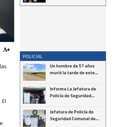
vocación en el
reconocimiento al Dr.
Néstor Giménez
POLICIAL
Un hombre de 57 años
las
murió la tarde de este
martes mientras realizaba
la instalación de cámaras
Informa La Jefatura de
de seguridad en el cruce
Policía de Seguridad
de las rutas provinciales
 El
Comunal de Coronel
67 y 85
Suárez
Jefatura de Policía de
Seguridad Comunal de
e.
Cnel Suárez informa los