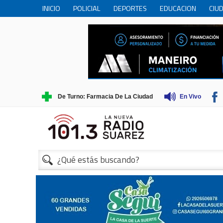
INICIO
POLICIAL
DEPORTES
EDUCACION
CIU
PERSONAS MAYORES
CIENCIA
MUNICIPIO
COME
TRADICIONES
TURISMO
De Turno: Farmacia De La Ciudad
En Vivo