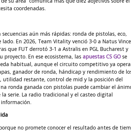
 de su área” comunica más que diez adjetivos sobre el
ecesita coordenadas.
 secuencias aún más rápidas: ronda de pistolas, eco,
 lado. En 2026, Team Vitality venció 3-0 a Natus Vince
tras que FUT derrotó 3-1 a Astralis en PGL Bucharest y
u proyecto. En ese ecosistema, las
apuestas CS GO
se
a habitual, aunque el circuito competitivo ya opera
pas, ganador de ronda, hándicap y rendimiento de lo
, utilidad restante, control de mid y la posición del
Una ronda ganada con pistolas puede cambiar el ánim
a serie. La radio tradicional y el casteo digital
 información.
nida
 porque no promete conocer el resultado antes de tiem