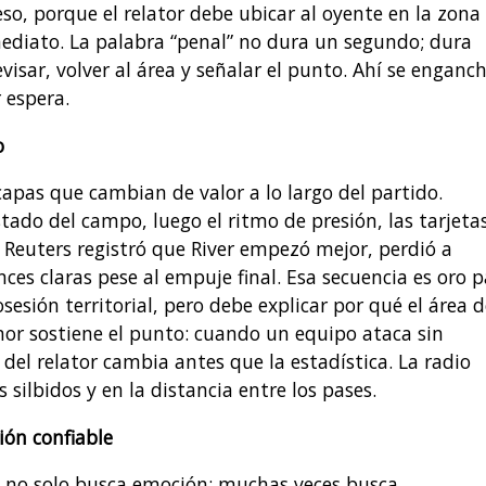
eso, porque el relator debe ubicar al oyente en la zona
mediato. La palabra “penal” no dura un segundo; dura
visar, volver al área y señalar el punto. Ahí se enganc
 espera.
o
apas que cambian de valor a lo largo del partido.
tado del campo, luego el ritmo de presión, las tarjetas
, Reuters registró que River empezó mejor, perdió a
nces claras pese al empuje final. Esa secuencia es oro 
osesión territorial, pero debe explicar por qué el área d
or sostiene el punto: cuando un equipo ataca sin
 del relator cambia antes que la estadística. La radio
 silbidos y en la distancia entre los pases.
ión confiable
o no solo busca emoción; muchas veces busca