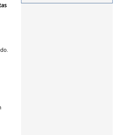
tas
procedimientos llevados a
cabo durante los últimos
días por personal de las
distintas dependencias
del distrito
ldo.
n