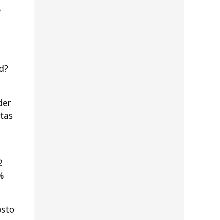
8
d?
der
otas
2
%
osto