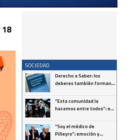
y 18
SOCIEDAD
Derecho a Saber: los
deberes también forman
parte de la Constitución
“Esta comunidad la
hacemos entre todos”: el
mensaje del intendente
Ricardo Moccero en la
“Soy el médico de
Noche de Gala
Piñeyro”: emoción y