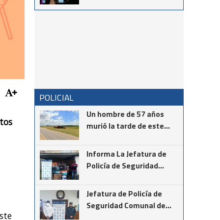
vocación en el
reconocimiento al Dr.
Néstor Giménez
POLICIAL
Un hombre de 57 años
tos
murió la tarde de este
martes mientras realizaba
la instalación de cámaras
Informa La Jefatura de
de seguridad en el cruce
Policía de Seguridad
de las rutas provinciales
Comunal de Coronel
67 y 85
Suárez
Jefatura de Policía de
Seguridad Comunal de
ste
Cnel Suárez informa los