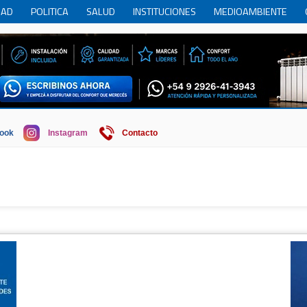
DAD
POLITICA
SALUD
INSTITUCIONES
MEDIOAMBIENTE
RCIO
REGION
SOCIEDAD
ECONOMIA
HISTORIA
HUMOR
ook
Instagram
Contacto