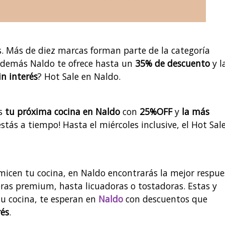
s. Más de diez marcas forman parte de la categoría
i además Naldo te ofrece hasta un
35% de descuento
y l
in interés
? Hot Sale en Naldo.
es
tu próxima cocina en Naldo
con
25%OFF
y
la más
¡estás a tiempo! Hasta el miércoles inclusive, el Hot Sal
micen tu cocina, en Naldo encontrarás la mejor respue
eras premium, hasta licuadoras o tostadoras. Estas y
tu cocina, te esperan en
Naldo
con descuentos que
rés
.