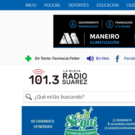
INICIO
POLICIAL
DEPORTES
EDUCACION
CIU
PERSONAS MAYORES
CIENCIA
MUNICIPIO
COME
TRADICIONES
TURISMO
De Turno: Farmacia Fetter
En Vivo
Faceb