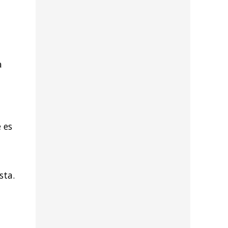
a
e es
sta.