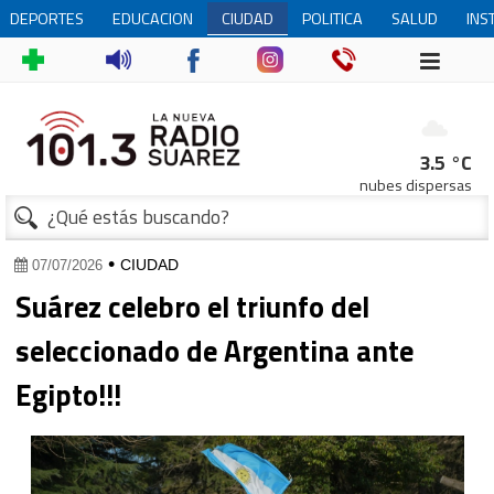
DEPORTES
EDUCACION
CIUDAD
POLITICA
SALUD
INS
1
3.5 °C
nubes dispersas
•
CIUDAD
07/07/2026
Suárez celebro el triunfo del
seleccionado de Argentina ante
Egipto!!!