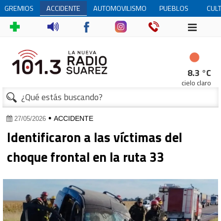
GREMIOS
ACCIDENTE
AUTOMOVILISMO
PUEBLOS
CUL
ALEMANES
1
8.3 °C
cielo claro
•
ACCIDENTE
27/05/2026
Identificaron a las víctimas del
choque frontal en la ruta 33